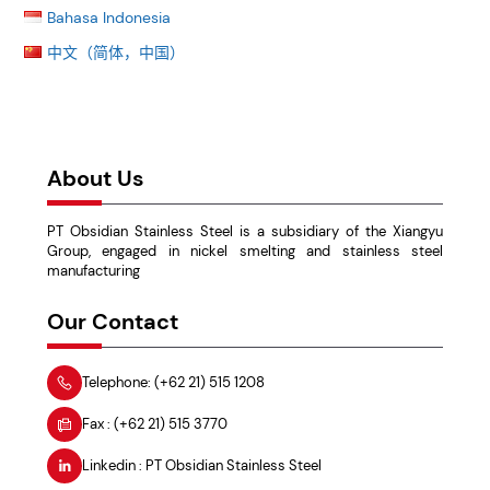
Bahasa Indonesia
中文（简体，中国）
首页
文化品牌
社会责任
资讯中心
人力资源
联系我们
About Us
PT Obsidian Stainless Steel is a subsidiary of the Xiangyu
Group, engaged in nickel smelting and stainless steel
manufacturing
Our Contact
Telephone: (+62 21) 515 1208
Fax : (+62 21) 515 3770
Linkedin : PT Obsidian Stainless Steel