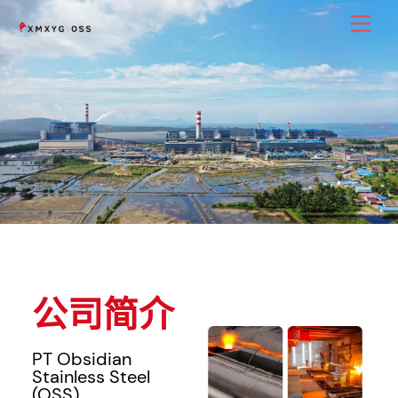
Skip
Men
to
content
公司简介
PT Obsidian
Stainless Steel
(OSS)