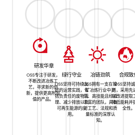
研发华章
绿行守业
冶链劲筑
合规致
OSS专注于研发，
不断改进冶炼工
OSS坚持可持续友
OSS拥有一支在镍
OSS坚持
艺，寻求新的创
好的运营实践，包
矿冶炼行业中灵
则，采用先
新，提供更高附加
括负责任的废物管
活、高技能且经验
以改进提取
值的产品。
理、减少排放以及
丰富的团队，具备
降低能耗并
可再生能源的应
对工艺、法规和质
全性
用。
量标准的深厚认
知。