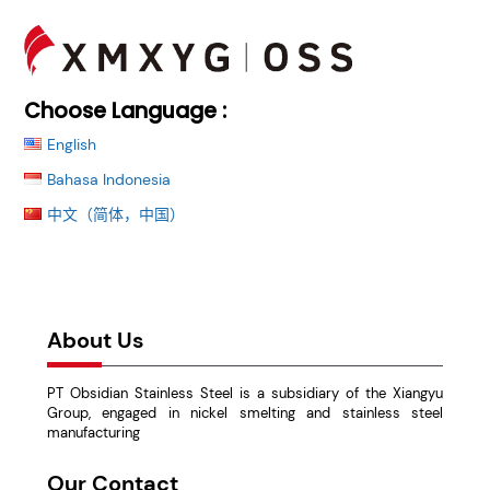
Back
To
Top
Choose Language :
English
Bahasa Indonesia
中文（简体，中国）
首页
文化品牌
社会责任
资讯中心
人力资源
联系我们
About Us
PT Obsidian Stainless Steel is a subsidiary of the Xiangyu
Group, engaged in nickel smelting and stainless steel
manufacturing
Our Contact