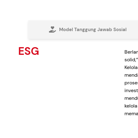
Model Tanggung Jawab Sosial
ESG
Berla
solid
Kelol
menda
prose
inves
mendu
kelol
memaj