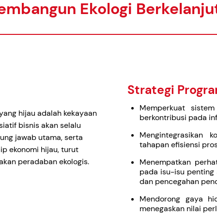
embangun Ekologi Berkelanju
Strategi Progr
Memperkuat sistem 
 yang hijau adalah kekayaan
berkontribusi pada in
siatif bisnis akan selalu
Mengintegrasikan k
ng jawab utama, serta
tahapan efisiensi pros
p ekonomi hijau, turut
kan peradaban ekologis.
Menempatkan perhat
pada isu-isu penting 
dan pencegahan pen
Mendorong gaya hi
menegaskan nilai per