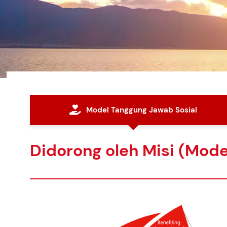
Model Tanggung Jawab Sosial
Didorong oleh Misi (Mod