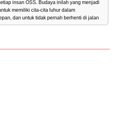
 setiap insan OSS. Budaya inilah yang menjadi 
uk memiliki cita-cita luhur dalam 
an, dan untuk tidak pernah berhenti di jalan 
n, Bekerja Sama dengan Indonesia 
n. Sejak didirikan, OSS selalu 
 dan inklusif, aktif berintegrasi dengan 
endorong peningkatan industri, serta meraih 
 Sebagai proyek penting dalam inisiatif “Belt 
a menciptakan banyak lapangan kerja di 
embangunan ekonomi regional, tetapi juga 
atan sumber daya nikel global secara efisien 
dan kolaborasi industri. Ke depan, kami akan 
ama Tiongkok-Indonesia, memperluas pasar 
an dan membangun dengan visi global, serta 
las dunia.
