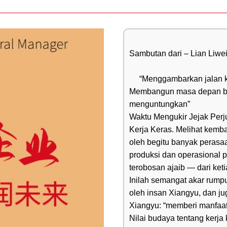
Teks Panjang dalam Box Scr
Sambutan dari – Lian Liwe
     “Menggambarkan jalan 
Membangun masa depan ber
menguntungkan”

Waktu Mengukir Jejak Per
Kerja Keras. Melihat kemba
oleh begitu banyak perasaa
produksi dan operasional p
terobosan ajaib — dari ket
Inilah semangat akar rump
oleh insan Xiangyu, dan ju
Xiangyu: “memberi manfaat
Nilai budaya tentang kerja