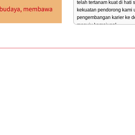
telah tertanam kuat di hati
kekuatan pendorong kami unt
pengembangan karier ke dep
menuju kemajuan!

Mengejar Mimpi Masa Depa
Mewujudkan Model Kemitraa
mengedepankan sikap terbuka
ekonomi lokal Indonesia, m
hasil saling menguntungkan.
and Road”, kami tidak hany
Indonesia dan mendorong p
berkontribusi pada pemanfa
melalui transfer teknologi 
terus memperdalam kerja s
internasional, merencanak
membentuk basis industri ke