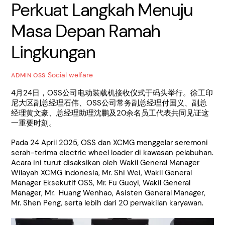
Perkuat Langkah Menuju
Masa Depan Ramah
Lingkungan
Social welfare
ADMIN OSS
4月24日，OSS公司电动装载机接收仪式于码头举行。徐工印
尼大区副总经理石伟、OSS公司常务副总经理付国义、副总
经理黄文豪、总经理助理沈鹏及20余名员工代表共同见证这
一重要时刻。
Pada 24 April 2025, OSS dan XCMG menggelar seremoni
serah-terima electric wheel loader di kawasan pelabuhan.
Acara ini turut disaksikan oleh Wakil General Manager
Wilayah XCMG Indonesia, Mr. Shi Wei, Wakil General
Manager Eksekutif OSS, Mr. Fu Guoyi, Wakil General
Manager, Mr. Huang Wenhao, Asisten General Manager,
Mr. Shen Peng, serta lebih dari 20 perwakilan karyawan.