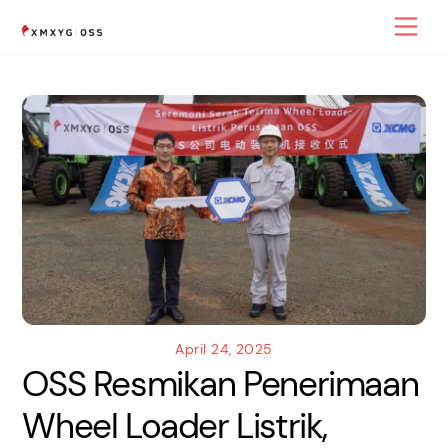
Skip
Men
to
content
April 24, 2025
OSS Resmikan Penerimaan
Wheel Loader Listrik,