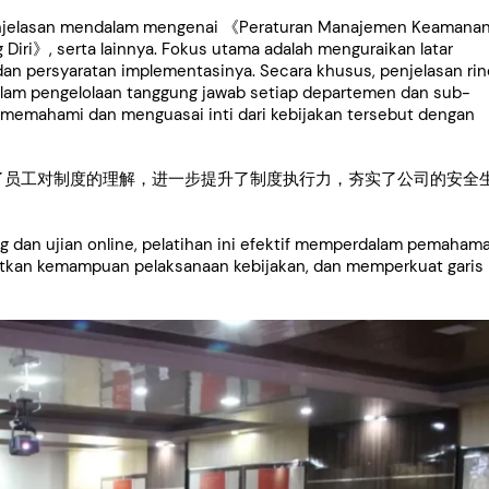
enjelasan mendalam mengenai 《Peraturan Manajemen Keamana
Diri》, serta lainnya. Fokus utama adalah menguraikan latar
an persyaratan implementasinya. Secara khusus, penjelasan rin
lam pengelolaan tanggung jawab setiap departemen dan sub-
 memahami dan menguasai inti dari kebijakan tersebut dengan
了员工对制度的理解，进一步提升了制度执行力，夯实了公司的安全
ung dan ujian online, pelatihan ini efektif memperdalam pemaham
katkan kemampuan pelaksanaan kebijakan, dan memperkuat garis