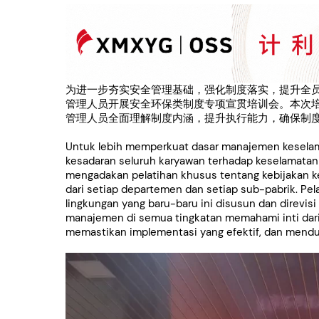
为进一步夯实安全管理基础，强化制度落实，提升全员
管理人员开展安全环保类制度专项宣贯培训会。本次
管理人员全面理解制度内涵，提升执行能力，确保制
Untuk lebih memperkuat dasar manajemen keselam
kesadaran seluruh karyawan terhadap keselamatan
mengadakan pelatihan khusus tentang kebijakan 
dari setiap departemen dan setiap sub-pabrik. Pe
lingkungan yang baru-baru ini disusun dan direvis
manajemen di semua tingkatan memahami inti dar
memastikan implementasi yang efektif, dan mendu