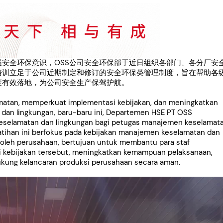
安全环保意识，OSS公司安全环保部于近日组织各部门、各分厂安
培训立足于公司近期制定和修订的安全环保类管理制度，旨在帮助各
度有效落地，为公司安全生产保驾护航。
atan, memperkuat implementasi kebijakan, dan meningkatkan
 dan lingkungan, baru-baru ini, Departemen HSE PT OSS
keselamatan dan lingkungan bagi petugas manajemen keselamat
latihan ini berfokus pada kebijakan manajemen keselamatan dan
i oleh perusahaan, bertujuan untuk membantu para staf
i kebijakan tersebut, meningkatkan kemampuan pelaksanaan,
kung kelancaran produksi perusahaan secara aman.