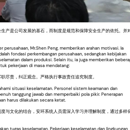
全生产是公司发展的基石，而制度是规范和保障安全生产的依托。并
er perusahaan, Mr.Shen Peng, memberikan arahan motivasi. Ia
alah fondasi perkembangan perusahaan, sedangkan kebijakan
lamatan dalam produksi. Selain itu, ia juga memberikan beber
tuk pekerjaan di masa mendatang:
尽职尽责，纠正观念。严格执行事故责任追究制度。
ahami situasi keselamatan. Personel sistem keamanan dan
enuh tanggung jawab dan memperbaiki pola pikir. Penerapan
an harus dilakukan secara ketat.
制度与文化的结合，安环系统人员需深入学习并理解制度，通过多样
kan tugas keselamatan. Pekerjaan keselamatan dan lingkungan