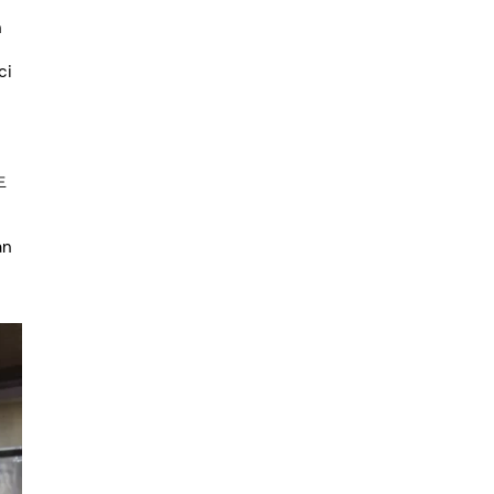
n
ci
生
an