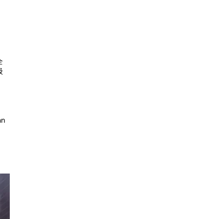
全
级
an