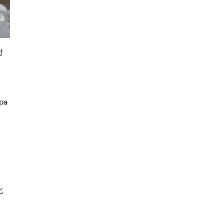
对
apa
化