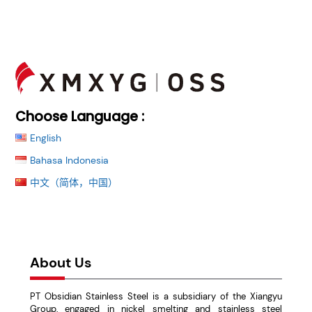
Back
To
Top
Choose Language :
English
Bahasa Indonesia
中文（简体，中国）
首页
文化品牌
社会责任
资讯中心
人力资源
联系我们
About Us
PT Obsidian Stainless Steel is a subsidiary of the Xiangyu
Group, engaged in nickel smelting and stainless steel