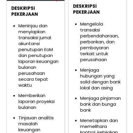
DESKRIPSI
DESKRIPSI
PEKERJAAN
PEKERJAAN
Mengelola
Meninjau dan
transaksi
menyiapkan
perbendaharaan,
transaksi jurnal
perbankan, dan
akuntansi
pembayaran
penutupan EoM
terkait untuk
dan penutupan
perusahaan
laporan keuangan
bulanan
Menjaga
perusahaan
hubungan yang
secara tepat
solid dengan bank
waktu
lokal dan asing
Memberikan
Menjaga pinjaman
laporan proyeksi
bank dan bunga
bulanan
bank
Tinjauan analitis
Menetapkan dan
masalah
memelihara
keuangan
kontrol, kebijakan,