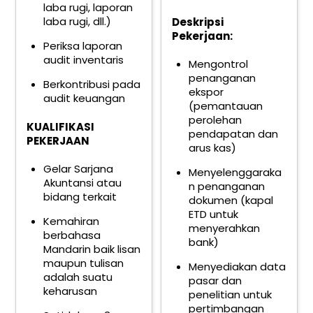
laba rugi, laporan
laba rugi, dll.)
Deskripsi
Pekerjaan:
Periksa laporan
audit inventaris
Mengontrol
penanganan
Berkontribusi pada
ekspor
audit keuangan
(pemantauan
perolehan
KUALIFIKASI
pendapatan dan
PEKERJAAN
arus kas)
Gelar Sarjana
Menyelenggaraka
Akuntansi atau
n penanganan
bidang terkait
dokumen (kapal
ETD untuk
Kemahiran
menyerahkan
berbahasa
bank)
Mandarin baik lisan
maupun tulisan
Menyediakan data
adalah suatu
pasar dan
keharusan
penelitian untuk
pertimbangan