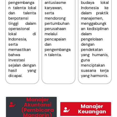
pengembanga
antusiasme
budaya lokal
n talenta lokal
karyawan,
Indonesia ke
dan talenta
serta
dalam praktik
berpotensi
mendorong
manajemen,
tinggi dalam
pertumbuhan
menggabungk
operasional
perusahaan
an kedisiplinan
lokal di
melalui
dalam
Indonesia,
pencapaian
pengelolaan
serta
dan
dengan
memastikan
pengembanga
pendekatan
bahwa
n talenta.
yang humanis,
investasi
guna
sejalan dengan
menciptakan
hasil yang
suasana kerja
dicapai.
yang harmonis.
Manajer
Akuntansi
Manajer
(Pembicara
Keuangan
Mandarin)