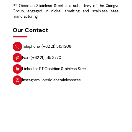
payment
PT Obsidian Stainless Steel is a subsidiary of the Xiangyu
Group, engaged in nickel smelting and stainless steel
for
manufacturing
recruitment
Our Contact
or
other
Telephone: (+62 21) 515 1208
process.
Fax : (+62 21) 515 3770
Linkedin : PT Obsidian Stainless Steel
Instagram : obsidianstainlesssteel