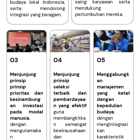
saing karyawan serta
budaya lokal Indonesia,
mendukung
serta mendorong
pertumbuhan mereka.
integrasi yang beragam.
03
04
05
Menjunjung
Menjunjung
Menggabungk
prinsip
prinsip
an
prinsip
seleksi
manajemen
prioritas dan
terbaik dan
yang ketat
kesinambung
pemberdayaa
dengan
an investasi
n yang efektif
kepedulian
pada modal
guna
budaya
,
manusia
,
membangkitka
dengan
dengan
n semangat
mengintegrasi
mengutamaka
kewirausahaan
kan
n
dan
karakteristik