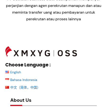
never
perjanjian dengan agen perekrutan manapun dan atau
meminta transfer uang atau pembayaran untuk
have
perekrutan atau proses lainnya
an
agreement
with
any
Back
travels
To
Top
agents
Choose Language :
and
English
or
Bahasa Indonesia
request
中文（简体，中国）
money
transfer
About Us
or