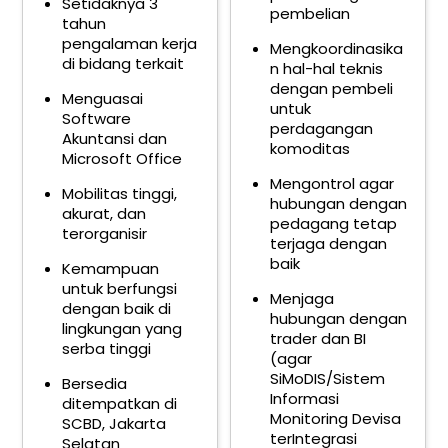
Setidaknya 3
pembelian
tahun
pengalaman kerja
Mengkoordinasika
di bidang terkait
n hal-hal teknis
dengan pembeli
Menguasai
untuk
Software
perdagangan
Akuntansi dan
komoditas
Microsoft Office
Mengontrol agar
Mobilitas tinggi,
hubungan dengan
akurat, dan
pedagang tetap
terorganisir
terjaga dengan
baik
Kemampuan
untuk berfungsi
Menjaga
dengan baik di
hubungan dengan
lingkungan yang
trader dan BI
serba tinggi
(agar
SiMoDIS/Sistem
Bersedia
Informasi
ditempatkan di
Monitoring Devisa
SCBD, Jakarta
terIntegrasi
Selatan