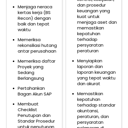
dan prosedur
Menjaga neraca
keuangan yang
kertas kerja (BS
kuat untuk
Recon) dengan
menjaga aset dan
baik dan tepat
memastikan
waktu
kepatuhan
terhadap
Memeriksa
persyaratan
rekonsiliasi hutang
peraturan
antar perusahaan
Menyiapkan
Memeriksa daftar
laporan dan
Proyek yang
laporan keuangan
Sedang
yang tepat waktu
Berlangsung
dan akurat
Pertahankan
Memastikan
Bagan Akun SAP
kepatuhan
Membuat
terhadap standar
Checklist
akuntansi,
Penutupan dan
peraturan, dan
Standar Prosedur
persyaratan
untuk penutupan
pelaporan di