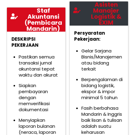
Asisten
Staf
Manajer
Akuntansi
Logistik &
(Pembicara
EXIM
Mandarin)
Persyaratan
DESKRIPSI
Pekerjaan:
PEKERJAAN
Gelar Sarjana
Pastikan semua
Bisnis/Manajemen
transaksi jurnal
atau bidang
akuntansi tepat
terkait
waktu dan akurat
Berpengalaman di
Siapkan
bidang logistik,
pembayaran
ekspor & impor
dengan
minimal 5 tahun
memverifikasi
Fasih berbahasa
dokumentasi
Mandarin & Inggris
Menyiapkan
baik lisan & tulisan
laporan bulanan
adalah suatu
(neraca, laporan
keharusan